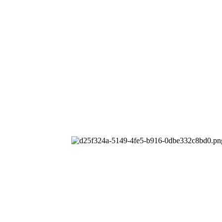
公司
All rights reserved.